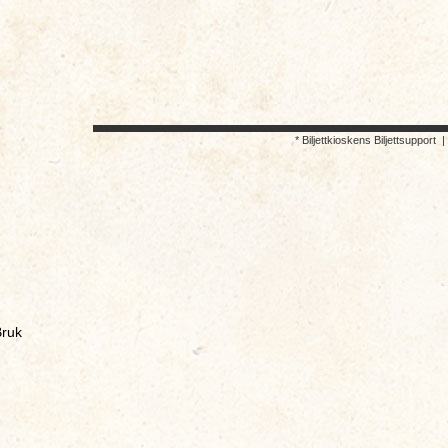
* Biljettkioskens Biljettsupport
ruk