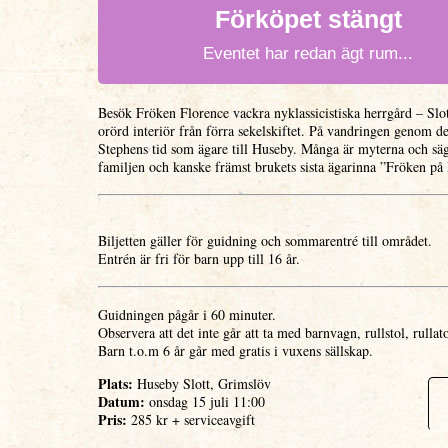
Förköpet stängt
Eventet har redan ägt rum...
Besök Fröken Florence vackra nyklassicistiska herrgård – Slot
orörd interiör från förra sekelskiftet. På vandringen genom 
Stephens tid som ägare till Huseby. Många är myterna och s
familjen och kanske främst brukets sista ägarinna ”Fröken p
Biljetten gäller för guidning och sommarentré till området.
Entrén är fri för barn upp till 16 år.
Guidningen pågår i 60 minuter.
Observera att det inte går att ta med barnvagn, rullstol, rullato
Barn t.o.m 6 år går med gratis i vuxens sällskap.
Plats:
Huseby Slott, Grimslöv
Datum:
onsdag 15 juli 11:00
Pris:
285 kr + serviceavgift