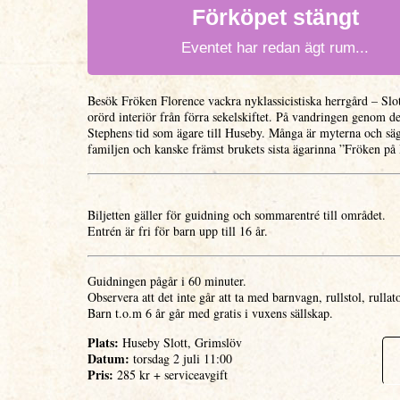
Förköpet stängt
Eventet har redan ägt rum...
Besök Fröken Florence vackra nyklassicistiska herrgård – Slot
orörd interiör från förra sekelskiftet. På vandringen genom 
Stephens tid som ägare till Huseby. Många är myterna och s
familjen och kanske främst brukets sista ägarinna ”Fröken p
Biljetten gäller för guidning och sommarentré till området.
Entrén är fri för barn upp till 16 år.
Guidningen pågår i 60 minuter.
Observera att det inte går att ta med barnvagn, rullstol, rullato
Barn t.o.m 6 år går med gratis i vuxens sällskap.
Plats:
Huseby Slott, Grimslöv
Datum:
torsdag 2 juli 11:00
Pris:
285 kr + serviceavgift