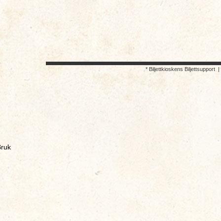
* Biljettkioskens Biljettsupport
ruk