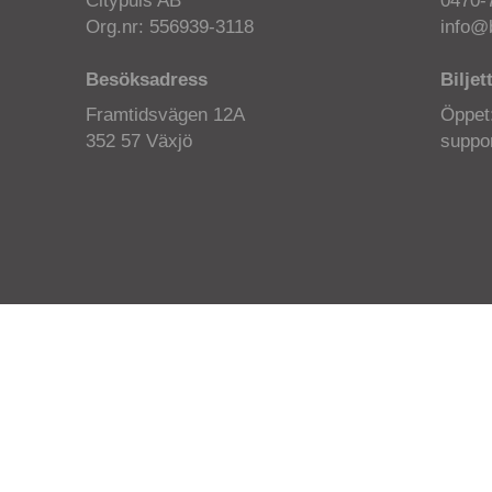
Citypuls AB
0470-
Org.nr: 556939-3118
info@b
Besöksadress
Biljet
Framtidsvägen 12A
Öppet
352 57 Växjö
suppor