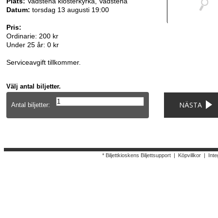
Plats:
Vadstena klosterkyrka, Vadstena
Datum:
torsdag 13 augusti 19:00
Pris:
Ordinarie: 200 kr
Under 25 år: 0 kr
Serviceavgift tillkommer.
Välj antal biljetter.
NÄSTA
Antal biljetter:
* Biljettkioskens Biljettsupport
|
Köpvillkor
|
Inte