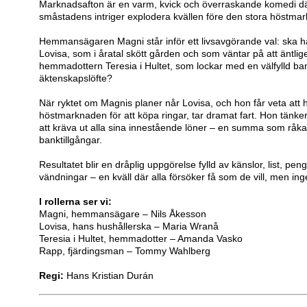
Marknadsafton är en varm, kvick och överraskande komedi dä
småstadens intriger explodera kvällen före den stora höstma
Hemmansägaren Magni står inför ett livsavgörande val: ska h
Lovisa, som i åratal skött gården och som väntar på att äntlig
hemmadottern Teresia i Hultet, som lockar med en välfylld ba
äktenskapslöfte?
När ryktet om Magnis planer når Lovisa, och hon får veta att h
höstmarknaden för att köpa ringar, tar dramat fart. Hon tänker
att kräva ut alla sina innestående löner – en summa som råk
banktillgångar.
Resultatet blir en dråplig uppgörelse fylld av känslor, list, pe
vändningar – en kväll där alla försöker få som de vill, men inge
I rollerna ser vi:
Magni, hemmansägare – Nils Åkesson
Lovisa, hans hushållerska – Maria Wranå
Teresia i Hultet, hemmadotter – Amanda Vasko
Rapp, fjärdingsman – Tommy Wahlberg
Regi:
Hans Kristian Durán