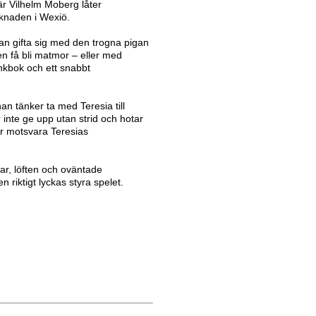
r Vilhelm Moberg låter
rknaden i Wexiö.
an gifta sig med den trogna pigan
en få bli matmor – eller med
nkbok och ett snabbt
an tänker ta med Teresia till
 inte ge upp utan strid och hotar
ar motsvara Teresias
ngar, löften och oväntade
n riktigt lyckas styra spelet.