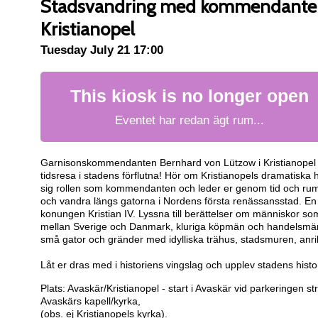
Stadsvandring med kommendanten
Kristianopel
Tuesday July 21 17:00
This kiosk is no longer open
Eventet har redan ägt rum...
Garnisonskommendanten Bernhard von Lützow i Kristianopel 
tidsresa i stadens förflutna! Hör om Kristianopels dramatiska 
sig rollen som kommendanten och leder er genom tid och rum. 
och vandra längs gatorna i Nordens första renässansstad. E
konungen Kristian IV. Lyssna till berättelser om människor 
mellan Sverige och Danmark, kluriga köpmän och handelsmän 
små gator och gränder med idylliska trähus, stadsmuren, anr
Låt er dras med i historiens vingslag och upplev stadens h
Plats: Avaskär/Kristianopel - start i Avaskär vid parkeringen s
Avaskärs kapell/kyrka,
(obs. ej Kristianopels kyrka).