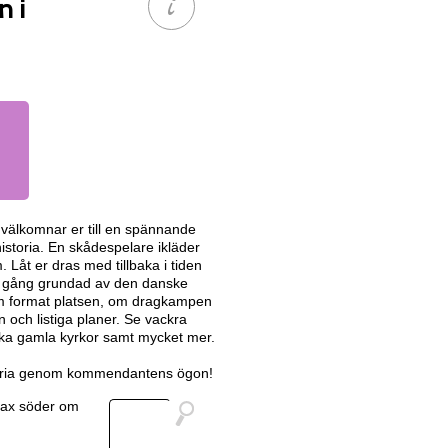
 i
välkomnar er till en spännande
historia. En skådespelare ikläder
Låt er dras med tillbaka i tiden
n gång grundad av den danske
som format platsen, om dragkampen
och listiga planer. Se vackra
ika gamla kyrkor samt mycket mer.
istoria genom kommendantens ögon!
trax söder om