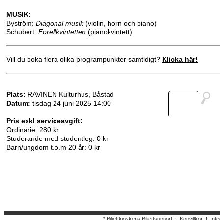
MUSIK:
Byström:
Diagonal musik
(violin, horn och piano)
Schubert:
Forellkvintetten
(pianokvintett)
Vill du boka flera olika programpunkter samtidigt?
Klicka här!
Plats:
RAVINEN Kulturhus, Båstad
Datum:
tisdag 24 juni 2025 14:00
Pris exkl serviceavgift:
Ordinarie: 280 kr
Studerande med studentleg: 0 kr
Barn/ungdom t.o.m 20 år: 0 kr
* Biljettkioskens Biljettsupport
|
Köpvillkor
|
Inte