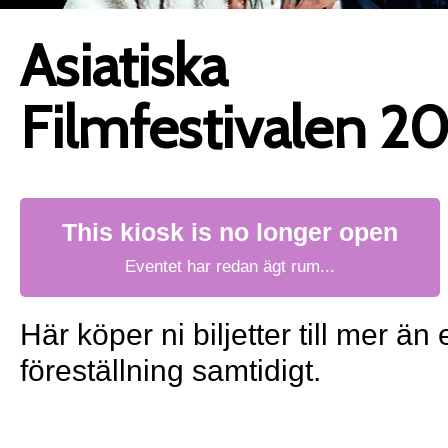
Asiatiska
Filmfestivalen 2
This kiosk is no longer open
Eventet har redan ägt rum...
Här köper ni biljetter till mer än 
föreställning samtidigt.