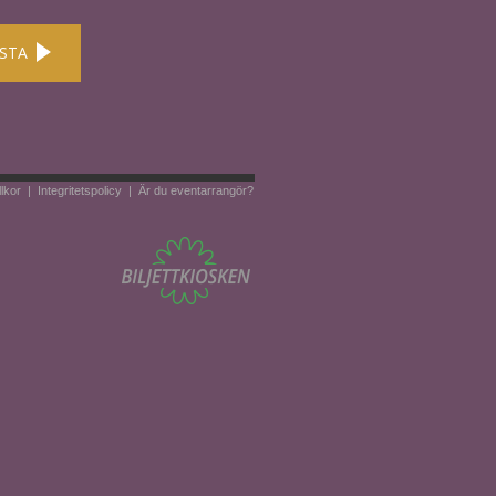
STA
llkor
|
Integritetspolicy
|
Är du eventarrangör?