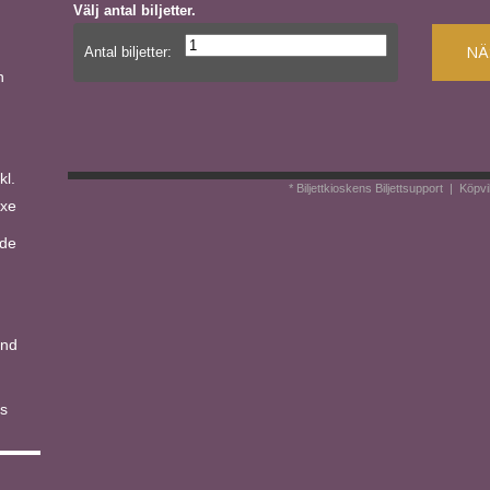
Välj antal biljetter.
NÄ
Antal biljetter:
n
kl.
* Biljettkioskens Biljettsupport
|
Köpvi
uxe
 de
End
's