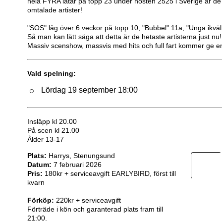
hela FYRA låtar på topp 23 under hösten 2525 i Sverige är d
omtalade artister!
"SOS" låg över 6 veckor på topp 10, "Bubbel" 11a, "Unga ikväl
Så man kan lätt säga att detta är de hetaste artisterna just nu!
Massiv scenshow, massvis med hits och full fart kommer ge en
Vald spelning:
Lördag 19 september 18:00
Insläpp kl 20.00
På scen kl 21.00
Ålder 13-17
Plats:
Harrys, Stenungsund
Datum:
7 februari 2026
Pris:
180kr + serviceavgift EARLYBIRD, först till
kvarn
Förköp:
220kr + serviceavgift
Förträde i kön och garanterad plats fram till
21:00.