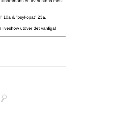
e tillsammans en av höstens mest
l" 10a & "psykopat" 23a.
 liveshow utöver det vanliga!