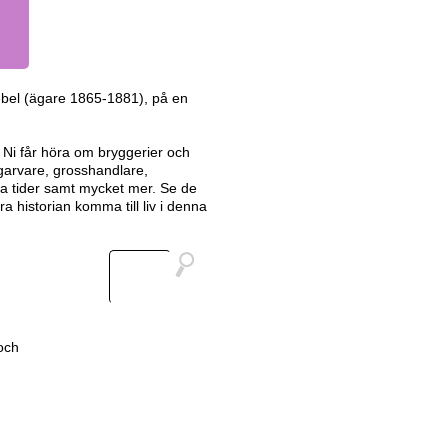
Uebel (ägare 1865-1881), på en
 Ni får höra om bryggerier och
 garvare, grosshandlare,
a tider samt mycket mer. Se de
 historian komma till liv i denna
och