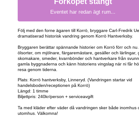
Förköpet stängt
Eventet har redan ägt rum...
Följ med den forne ägaren till Korrö, bryggare Carl-Fredrik 
dramatiserad historisk vandring genom Korrö Hantverksby.
Bryggaren berättar spännande historier om Korrö förr och nu.
ölsorter, om mjölnare, färgaremästare, gesäller och lärlingar,
skomakare, smeder, kvarnbönder och hantverkare från svunn
gamla byggnaderna och känn historiens vingslag när ni får höra
resa genom tiderna.
Plats: Korrö hantverksby, Linneryd. (Vandringen startar vid
handelsboden/receptionen på Korrö)
Längd: 1 timme
Biljettpris: 240kr/person + serviceavgift
Ta med kläder efter väder då vandringen sker både inomhus 
utomhus. Välkomna!