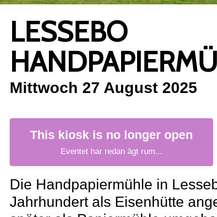
LESSEBO
HANDPAPIERMÜ
Mittwoch 27 August 2025
This kiosk is no longer open
Eventet har redan ägt rum...
Die Handpapiermühle in Lessebo
Jahrhundert als Eisenhütte ang