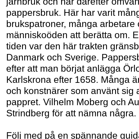
järnbruk och har därefter omvandl
pappersbruk. Här har varit mån
brukspatroner, många arbetare
människoöden att berätta om. E
tiden var den här trakten gräns
Danmark och Sverige. Pappersbr
efter att man börjat anlägga Ör
Karlskrona efter 1658. Många är
och konstnärer som använt sig 
pappret. Vilhelm Moberg och A
Strindberg för att nämna några.
Följ med på en spännande guida