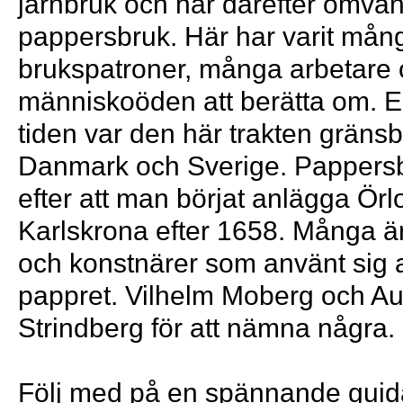
järnbruk och har därefter omvandl
pappersbruk. Här har varit mån
brukspatroner, många arbetare
människoöden att berätta om. E
tiden var den här trakten gräns
Danmark och Sverige. Pappersbr
efter att man börjat anlägga Ör
Karlskrona efter 1658. Många är
och konstnärer som använt sig 
pappret. Vilhelm Moberg och A
Strindberg för att nämna några.
Följ med på en spännande guida