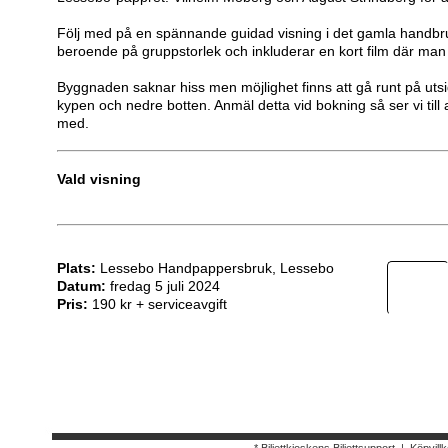
Följ med på en spännande guidad visning i det gamla handbru
beroende på gruppstorlek och inkluderar en kort film där man se
Byggnaden saknar hiss men möjlighet finns att gå runt på utsid
kypen och nedre botten. Anmäl detta vid bokning så ser vi till 
med.
Vald visning
Plats:
Lessebo Handpappersbruk, Lessebo
Datum:
fredag 5 juli 2024
Pris:
190 kr + serviceavgift