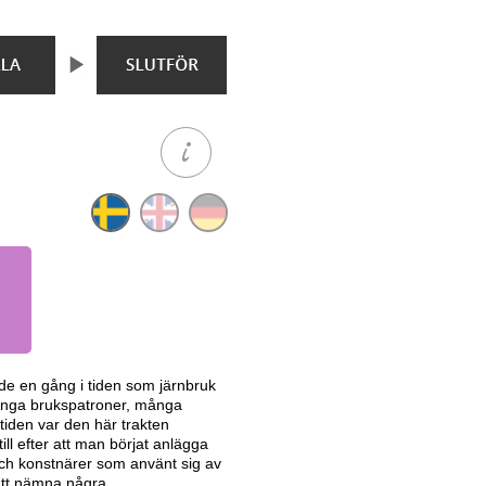
de en gång i tiden som järnbruk
många brukspatroner, många
iden var den här trakten
l efter att man börjat anlägga
och konstnärer som använt sig av
att nämna några.