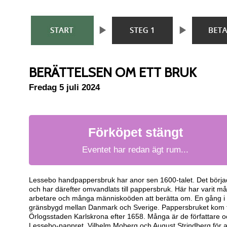
BERÄTTELSEN OM ETT BRUK
Fredag 5 juli 2024
Förköpet stängt
Eventet har redan ägt rum...
Lessebo handpappersbruk har anor sen 1600-talet. Det börja
och har därefter omvandlats till pappersbruk. Här har varit 
arbetare och många människoöden att berätta om. En gång i t
gränsbygd mellan Danmark och Sverige. Pappersbruket kom til
Örlogsstaden Karlskrona efter 1658. Många är de författare 
Lessebo-pappret. Vilhelm Moberg och August Strindberg för 