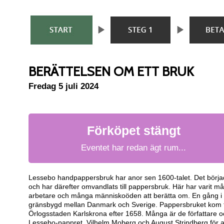
BERÄTTELSEN OM ETT BRUK
Fredag 5 juli 2024
Förköpet stängt
Eventet har redan ägt rum...
Lessebo handpappersbruk har anor sen 1600-talet. Det börja
och har därefter omvandlats till pappersbruk. Här har varit 
arbetare och många människoöden att berätta om. En gång i t
gränsbygd mellan Danmark och Sverige. Pappersbruket kom til
Örlogsstaden Karlskrona efter 1658. Många är de författare 
Lessebo-pappret. Vilhelm Moberg och August Strindberg för 