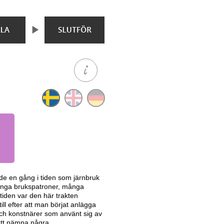
de en gång i tiden som järnbruk
många brukspatroner, många
iden var den här trakten
l efter att man börjat anlägga
och konstnärer som använt sig av
att nämna några.