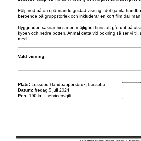
Följ med på en spännande guidad visning i det gamla handbru
beroende på gruppstorlek och inkluderar en kort film där man se
Byggnaden saknar hiss men möjlighet finns att gå runt på utsid
kypen och nedre botten. Anmäl detta vid bokning så ser vi till 
med.
Vald visning
Plats:
Lessebo Handpappersbruk, Lessebo
Datum:
fredag 5 juli 2024
Pris:
190 kr + serviceavgift