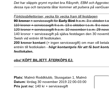
Det har släppts grymt mycket bra Råsynth, EBM och Aggrote
dessa nya och tanzanta låtar kommer att pulsera på vanGuard
Förköpsbiljettpriser, vecka för vecka fram till festdagen
90 kronor
+ serviceavgift för
Early Bird
fr.o.m. 3:e oktober t.
110 kronor + serviceavgift fr.o.m. 13:e oktober t.o.m. 9:e nov
120 kronor + serviceavgift fr.o.m. 10 november t.o.m. 29 nov
140 kronor + serviceavgift på själva festdagen den 30 nove
Swish vid entrén till festlokalen.
200 kronor kontant
(+ ingen serviceavgift) om man vill betal
entrén till festlokalen -
högt kontantpris för att få bort kont
festlokalen.
obs!
KÖPT BILJETT, ÅTERKÖPS EJ.
Plats:
Malmö Roddklubb, Slussgatan 1, Malmö
Datum:
lördag 30 november 2019 22:00-03:00
Pris just nu:
140 kr + serviceavgift