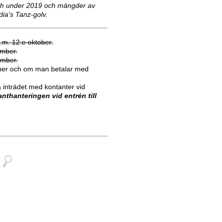
ch under 2019 och mängder av
ia's Tanz-golv.
o.m. 12:e oktober.
ember.
ember.
mber och om man betalar med
a inträdet med kontanter vid
anthanteringen vid entrén till