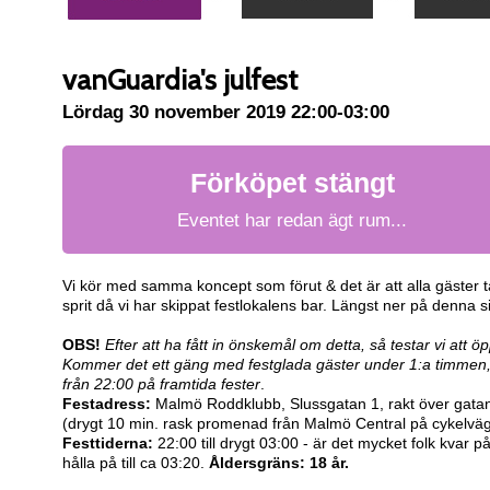
vanGuardia's julfest
Lördag 30 november 2019 22:00-03:00
Förköpet stängt
Eventet har redan ägt rum...
Vi kör med samma koncept som förut & det är att alla gäster t
sprit då vi har skippat festlokalens bar. Längst ner på denna si
OBS!
Efter att ha fått in önskemål om detta, så testar vi att
Kommer det ett gäng med festglada gäster under 1:a timmen, s
från 22:00 på framtida fester
.
Festadress:
Malmö Roddklubb, Slussgatan 1, rakt över gatan
(drygt 10 min. rask promenad från Malmö Central på cykelväg
Festtiderna:
22:00 till drygt 03:00 - är det mycket folk kvar p
hålla på till ca 03:20.
Åldersgräns: 18 år.