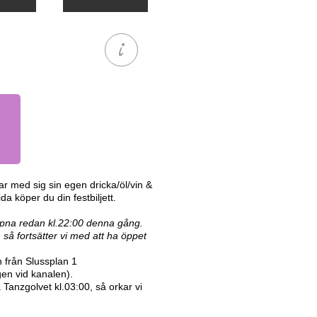
ar med sig sin egen dricka/öl/vin &
da köper du din festbiljett.
 öppna redan kl.22:00 denna gång.
å fortsätter vi med att ha öppet
 från Slussplan 1
en vid kanalen).
å Tanzgolvet kl.03:00, så orkar vi