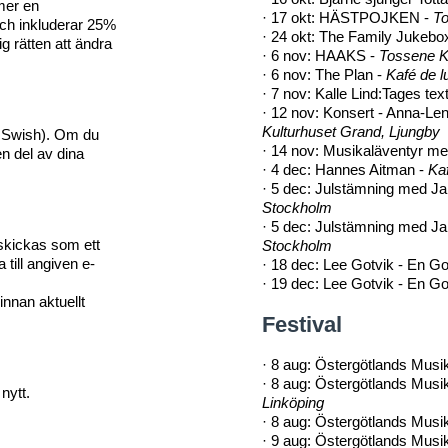
mmer en
·
17 okt: HÄSTPOJKEN -
To
och inkluderar 25%
·
24 okt: The Family Jukebo
 rätten att ändra
·
6 nov: HAAKS -
Tossene K
·
6 nov: The Plan -
Kafé de l
·
7 nov: Kalle Lind:Tages text
·
12 nov: Konsert - Anna-Len
Kulturhuset Grand, Ljungby
rt, Swish). Om du
·
14 nov: Musikaläventyr me
en del av dina
·
4 dec: Hannes Aitman -
Kaf
·
5 dec: Julstämning med Ja
Stockholm
·
5 dec: Julstämning med Ja
 skickas som ett
Stockholm
till angiven e-
·
18 dec: Lee Gotvik - En Go
·
19 dec: Lee Gotvik - En Go
 innan aktuellt
Festival
·
8 aug: Östergötlands Musik
·
8 aug: Östergötlands Musi
nytt.
Linköping
·
8 aug: Östergötlands Mus
·
9 aug: Östergötlands Musik