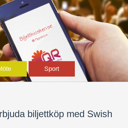
Möte
Sport
 erbjuda biljettköp med Swish