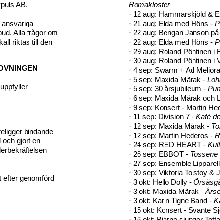
ypuls AB.
Romakloster
·
12 aug: Hammarskjöld & E
n ansvariga
·
21 aug: Elda med Höns -
P
ud. Alla frågor om
·
22 aug: Bengan Janson på
 riktas till den
·
22 aug: Elda med Höns -
P
·
29 aug: Roland Pöntinen i F
·
30 aug: Roland Pöntinen i 
PROVNINGEN
·
4 sep: Swarm + Ad Meliora
·
5 sep: Maxida Märak -
Loh
uppfyller
·
5 sep: 30 årsjubileum -
Pum
·
6 sep: Maxida Märak och L
·
9 sep: Konsert - Martin Hed
·
11 sep: Division 7 -
Kafé de
·
12 sep: Maxida Märak -
To
öreligger bindande
·
12 sep: Martin Hederos -
R
d och gjort en
·
24 sep: RED HEART -
Kul
derbekräftelsen
·
26 sep: EBBOT -
Tossene 
·
27 sep: Ensemble Lipparell
·
30 sep: Viktoria Tolstoy &
t efter genomförd
·
3 okt: Hello Dolly -
Örsåsgå
·
3 okt: Maxida Märak -
Årse
·
3 okt: Karin Tigne Band -
K
·
15 okt: Konsert - Svante S
·
16 okt: Bjarne sjunger Tott