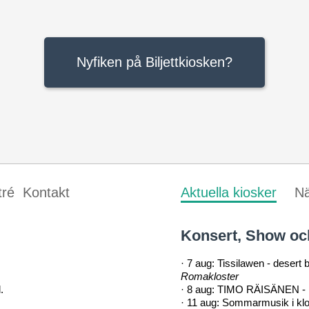
Nyfiken på Biljettkiosken?
tré
Kontakt
Aktuella kiosker
Nä
Konsert, Show och
·
7 aug: Tissilawen - desert 
Romakloster
.
·
8 aug: TIMO RÄISÄNEN -
·
11 aug: Sommarmusik i klo