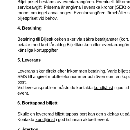
Biljettpriset bestäms av eventarrangören. Eventuellt tillko
serviceavgift. Priserna är angivna i svenska kronor (SEK) 
moms om inget annat anges. Eventarrangören förbehåller sig
biljettpriset vid behov.
4. Betalning
Betalning till Biljettkiosken sker via säkra betaltjänster (ko
betalar med kort får aldrig Biljettkiosken eller eventarrangör
känsliga kortuppgifter.
5. Leverans
Leverans sker direkt efter inkommen betalning. Varje biljett
SMS till angivet mobiltelefonnummer och även som en kopia 
post.
Vid leveransproblem måste du kontakta
kundtjänst
i god tid
event.
6. Borttappad biljett
Skulle en levererad biljett tappas bort kan den skickas ut på 
Kontakta
kundtjänst
i god tid innan aktuellt event.
7. Återköp