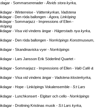
ikdagar - Sommarserenader -
Åtvids stora kyrka,
kdagar - Winterreise -
Vätternkyrkan, Vadstena
ikdagar - Den röda ballongen -
Agora, Linköping
kdagar - Sommarjazz - Impressions of Ellen -
rrköping
kdagar - Visa vid vindens ängar -
Hägerstads nya kyrka,
ikdagar - Den röda ballongen -
Norrköpings Konstmuseum,
ikdagar - Skandinaviska vyer -
Norrköpings
kdagar - Lars Jansson Erik Söderlind Quartet -
ikdagar - Sommarjazz - Impressions of Ellen -
Valö Café &
kdagar - Visa vid vindens ängar -
Vadstena klosterkyrka,
ikdagar - Hope - Linköpings Vokalensemble -
S:t Lars
kdagar - Lunchkonsert - Elgitarr och cello -
Norrköpings
kdagar - Drottning Kristinas musik -
S:t Lars kyrka,