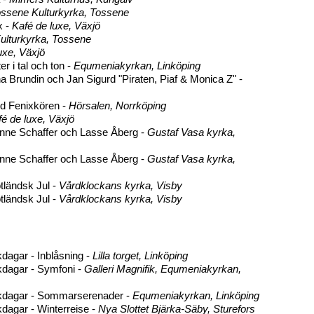
ssene Kulturkyrka, Tossene
x -
Kafé de luxe, Växjö
ulturkyrka, Tossene
uxe, Växjö
er i tal och ton -
Equmeniakyrkan, Linköping
a Brundin och Jan Sigurd "Piraten, Piaf & Monica Z" -
d Fenixkören -
Hörsalen, Norrköping
é de luxe, Växjö
nne Schaffer och Lasse Åberg -
Gustaf Vasa kyrka,
nne Schaffer och Lasse Åberg -
Gustaf Vasa kyrka,
tländsk Jul -
Vårdklockans kyrka, Visby
tländsk Jul -
Vårdklockans kyrka, Visby
dagar - Inblåsning -
Lilla torget, Linköping
kdagar - Symfoni -
Galleri Magnifik, Equmeniakyrkan,
ikdagar - Sommarserenader -
Equmeniakyrkan, Linköping
dagar - Winterreise -
Nya Slottet Bjärka-Säby, Sturefors