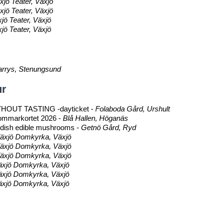
xjö Teater, Växjö
xjö Teater, Växjö
jö Teater, Växjö
jö Teater, Växjö
rrys, Stenungsund
ur
THOUT TASTING -dayticket -
Folaboda Gård, Urshult
 Sommarkortet 2026 -
Blå Hallen, Höganäs
wedish edible mushrooms -
Getnö Gård, Ryd
äxjö Domkyrka, Växjö
äxjö Domkyrka, Växjö
äxjö Domkyrka, Växjö
äxjö Domkyrka, Växjö
äxjö Domkyrka, Växjö
äxjö Domkyrka, Växjö