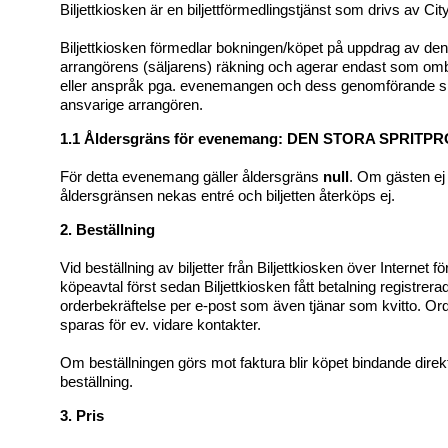
Biljettkiosken är en biljettförmedlingstjänst som drivs av Cit
Biljettkiosken förmedlar bokningen/köpet på uppdrag av de
arrangörens (säljarens) räkning och agerar endast som omb
eller anspråk pga. evenemangen och dess genomförande skall
ansvarige arrangören.
1.1 Åldersgräns för evenemang: DEN STORA SPRIT
För detta evenemang gäller åldersgräns
null
. Om gästen ej 
åldersgränsen nekas entré och biljetten återköps ej.
2. Beställning
Vid beställning av biljetter från Biljettkiosken över Internet f
köpeavtal först sedan Biljettkiosken fått betalning registrera
orderbekräftelse per e-post som även tjänar som kvitto. Or
sparas för ev. vidare kontakter.
Om beställningen görs mot faktura blir köpet bindande direk
beställning.
3. Pris