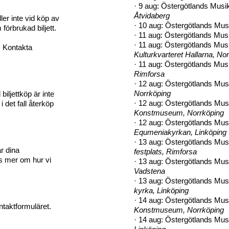
·
9 aug: Östergötlands Mus
Åtvidaberg
ler inte vid köp av
·
10 aug: Östergötlands Musi
förbrukad biljett.
·
11 aug: Östergötlands Mus
·
11 aug: Östergötlands Musi
. Kontakta
Kulturkvarteret Hallarna, No
·
11 aug: Östergötlands Musi
Rimforsa
·
12 aug: Östergötlands Mus
Norrköping
iljettköp är inte
·
12 aug: Östergötlands Mus
i det fall återköp
Konstmuseum, Norrköping
·
12 aug: Östergötlands Musi
Equmeniakyrkan, Linköping
·
13 aug: Östergötlands Mus
r dina
festplats, Rimforsa
s mer om hur vi
·
13 aug: Östergötlands Musi
Vadstena
·
13 aug: Östergötlands Mus
kyrka, Linköping
·
14 aug: Östergötlands Musi
ntaktformuläret.
Konstmuseum, Norrköping
·
14 aug: Östergötlands Musi