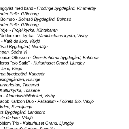
ngqvist med band -
Frödinge bygdegård, Vimmerby
orter Pelle, Göteborg
 Bolmsö -
Bolmsö Bygdegård, Bolmsö
orter Pelle, Göteborg
röjel -
Fröjel kyrka, Klintehamn
Vårklockans kyrka -
Vårdklockans kyrka, Visby
 -
Kafé de luxe, Växjö
ärad Bygdegård, Norrtälje
pen, Södra Vi
ouice Ottosson -
Över-Enhörna bygdegård, Enhörna
eros "c/o Satie" -
Kulturhuset Grand, Ljungby
 luxe, Växjö
rpa bygdegård, Kungsör
isingegården, Risinge
turverkstan, Tingsryd
Kulturkyrka, Tossene
a -
Almedalsbiblioteket, Visby
 Jacob Karlzon Duo -
Palladium - Folkets Bio, Växjö
rden, Svenljunga
ts Bygdegård, Landsbro
afé de luxe, Växjö
jöblom Trio -
Kulturhuset Grand, Ljungby
a -
Mimers Kulturhus, Kungälv