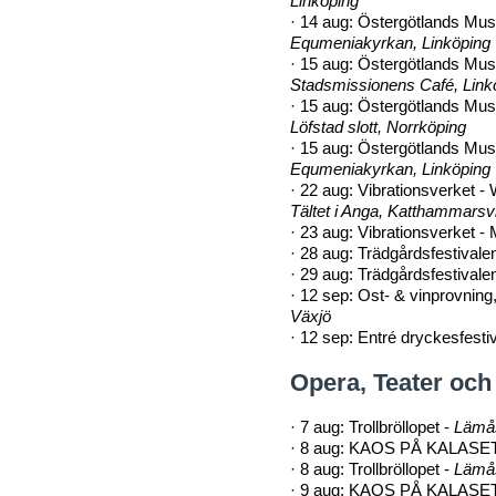
Linköping
·
14 aug: Östergötlands Musi
Equmeniakyrkan, Linköping
·
15 aug: Östergötlands Musi
Stadsmissionens Café, Link
·
15 aug: Östergötlands Musi
Löfstad slott, Norrköping
·
15 aug: Östergötlands Musik
Equmeniakyrkan, Linköping
·
22 aug: Vibrationsverket - 
Tältet i Anga, Katthammarsv
·
23 aug: Vibrationsverket -
·
28 aug: Trädgårdsfestivale
·
29 aug: Trädgårdsfestivale
·
12 sep: Ost- & vinprovning, 
Växjö
·
12 sep: Entré dryckesfestiv
Opera, Teater och
·
7 aug: Trollbröllopet -
Lämås
·
8 aug: KAOS PÅ KALASET
·
8 aug: Trollbröllopet -
Lämås
·
9 aug: KAOS PÅ KALASET