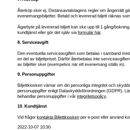
Återköp sker ej. Distansavtalslagens regler om ångerrätt gäl
evenemangsbiljetter. Betald och levererad biljett räknas som 
Ägarbyte på levererad biljett kan ske upp till 1 gång/bokning
kundtjänst eller gör det själv via
formulär här
.
8. Serviceavgift
Den eventuella serviceavgiften som betalas i samband med b
en del av biljettpriset. Därför återbetalas inte serviceavgiften 
av biljetter sker (exempelvis när ett evenemang ställs in).
9. Personuppgifter
Biljettkiosken värnar om din personliga integritet och skydda
personuppgifter enligt Dataskyddsförordningen (GDPR). Lä
behandlar personuppgifter i vår
integritetspolicy
.
10. Kundtjänst
Vid frågor
kontakta Biljettkiosken
per e-post eller använd ko
2022-10-07 10:30