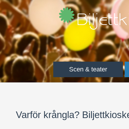
Scen & teater
Varför krångla? Biljettkiosk