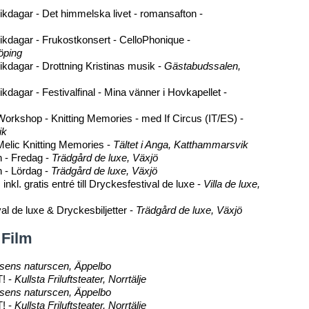
kdagar - Det himmelska livet - romansafton -
kdagar - Frukostkonsert - CelloPhonique -
öping
kdagar - Drottning Kristinas musik -
Gästabudssalen,
dagar - Festivalfinal - Mina vänner i Hovkapellet -
Workshop - Knitting Memories - med If Circus (IT/ES) -
ik
 Melic Knitting Memories -
Tältet i Anga, Katthammarsvik
n - Fredag -
Trädgård de luxe, Växjö
n - Lördag -
Trädgård de luxe, Växjö
inkl. gratis entré till Dryckesfestival de luxe -
Villa de luxe,
al de luxe & Dryckesbiljetter -
Trädgård de luxe, Växjö
 Film
ens naturscen, Äppelbo
! -
Kullsta Friluftsteater, Norrtälje
ens naturscen, Äppelbo
! -
Kullsta Friluftsteater, Norrtälje