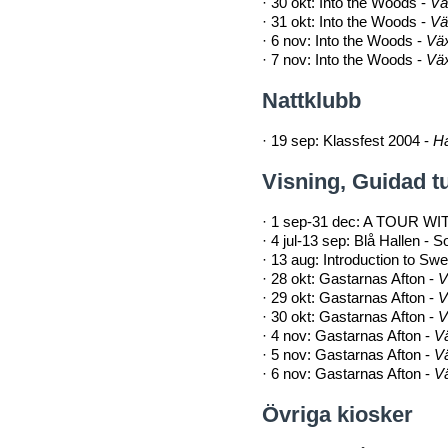
·
30 okt: Into the Woods -
Vä
·
31 okt: Into the Woods -
Vä
·
6 nov: Into the Woods -
Väx
·
7 nov: Into the Woods -
Väx
Nattklubb
·
19 sep: Klassfest 2004 -
Ha
Visning, Guidad t
·
1 sep-31 dec: A TOUR WI
·
4 jul-13 sep: Blå Hallen -
·
13 aug: Introduction to S
·
28 okt: Gastarnas Afton -
V
·
29 okt: Gastarnas Afton -
V
·
30 okt: Gastarnas Afton -
V
·
4 nov: Gastarnas Afton -
V
·
5 nov: Gastarnas Afton -
V
·
6 nov: Gastarnas Afton -
V
Övriga kiosker