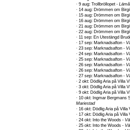
·
9 aug: Trollbröllopet -
Lämås
·
14 aug: Drömmen om Birgit
·
15 aug: Drömmen om Birgit
·
16 aug: Drömmen om Birgit
·
21 aug: Drömmen om Birgit
·
22 aug: Drömmen om Birgit
·
11 sep: En Utestängd Bru
·
17 sep: Marknadsafton -
Vä
·
23 sep: Marknadsafton -
Vä
·
24 sep: Marknadsafton -
Vä
·
25 sep: Marknadsafton -
Vä
·
26 sep: Marknadsafton -
Vä
·
26 sep: Marknadsafton -
Vä
·
27 sep: Marknadsafton -
Vä
·
2 okt: Dödlig Aria på Villa V
·
3 okt: Dödlig Aria på Villa V
·
9 okt: Dödlig Aria på Villa V
·
10 okt: Ingmar Bergmans S
Mariestad
·
16 okt: Dödlig Aria på Villa
·
17 okt: Dödlig Aria på Villa
·
24 okt: Into the Woods -
Vä
·
25 okt: Into the Woods -
Vä