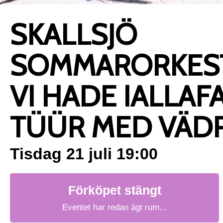
SKALLSJÖ
SOMMARORKEST
VI HADE IALLAF
TÜÜR MED VÄD
Tisdag 21 juli 19:00
Förköpet stängt
Eventet har redan ägt rum...