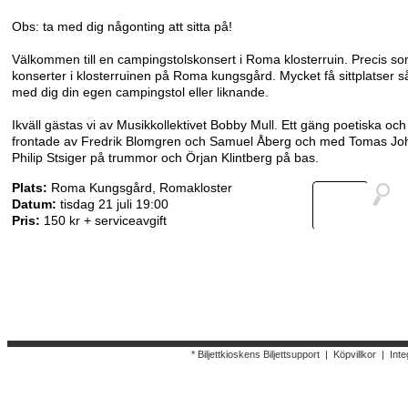
Obs: ta med dig någonting att sitta på!
Välkommen till en campingstolskonsert i Roma klosterruin. Precis som
konserter i klosterruinen på Roma kungsgård. Mycket få sittplatser så 
med dig din egen campingstol eller liknande.
Ikväll gästas vi av Musikkollektivet Bobby Mull. Ett gäng poetiska och
frontade av Fredrik Blomgren och Samuel Åberg och med Tomas Joh
Philip Stsiger på trummor och Örjan Klintberg på bas.
Plats:
Roma Kungsgård, Romakloster
Datum:
tisdag 21 juli 19:00
Pris:
150 kr + serviceavgift
* Biljettkioskens Biljettsupport
|
Köpvillkor
|
Inte