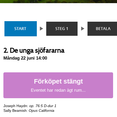
2. De unga sjöfararna
Måndag 22 juni 14:00
Förköpet stängt
Eventet har redan ägt rum...
Joseph Haydn:
op. 76:5 D-dur 1
Sally Beamish:
Opus California