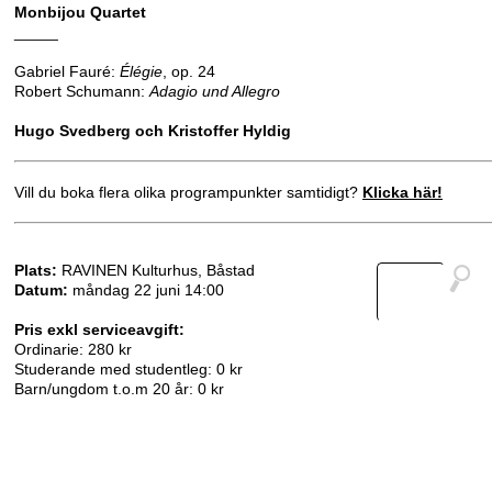
Monbijou Quartet
_____
Gabriel Fauré:
Élégie
, op. 24
Robert Schumann:
Adagio und Allegro
Hugo Svedberg och Kristoffer Hyldig
Vill du boka flera olika programpunkter samtidigt?
Klicka här!
Plats:
RAVINEN Kulturhus, Båstad
Datum:
måndag 22 juni 14:00
Pris exkl serviceavgift:
Ordinarie: 280 kr
Studerande med studentleg: 0 kr
Barn/ungdom t.o.m 20 år: 0 kr