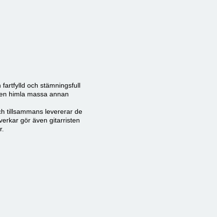
fartfylld och stämningsfull
ch en himla massa annan
ch tillsammans levererar de
erkar gör även gitarristen
r.