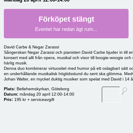
Förköpet stängt
Eventet har redan ägt rum...
David Carbe & Negar Zarassi
Sångerskan Negar Zarassi och pianisten David Carbe bjuder in till en 
konsert med allt från opera, musikal och visor till boogie-woogie o
härlig musik.
Denna duo kombinerar virtuositet med humor på ett oslagbart sätt o
en underhållande musikalisk högtidsstund du sent ska glömma. Medv
Johan Walter, en mycket duktig musiker som spelat med David i 14 å
Plats:
Betlehemskyrkan, Göteborg
Datum:
måndag 20 april 12:00-14:00
Pris:
195 kr + serviceavgift