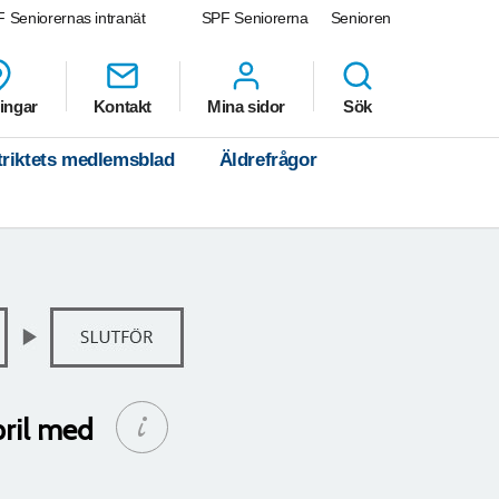
 Seniorernas intranät
SPF Seniorerna
Senioren
ingar
Kontakt
Mina sidor
Sök
riktets medlemsblad
Äldrefrågor
ril med