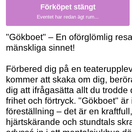
Förköpet stängt
Eventet har redan ägt rum...
"Gökboet" – En oförglömlig resa 
mänskliga sinnet!
Förbered dig på en teaterupple
kommer att skaka om dig, beröra
dig att ifrågasätta allt du trodde
frihet och förtryck. "Gökboet" är
föreställning – det är en kraftfull
hjärtskärande och stundtals skr