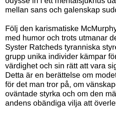
odyssé in i ett mentalsjukhus d
mellan sans och galenskap sudd
Följ den karismatiske McMurph
med humor och trots utmanar de
Syster Ratcheds tyranniska styr
grupp unika individer kämpar för
värdighet och sin rätt att vara si
Detta är en berättelse om modet
för det man tror på, om vänska
oväntade styrka och om den mä
andens obändiga vilja att överle