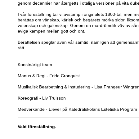
genom decennier har återgetts i otaliga versioner på vita duk
I vår föreställning tar vi avstamp i originalets 1800-tal, men 
berättas om vänskap, kärlek och begärets mörka sidor, likso
vetenskap och galenskap. Genom en mardrömslik väv av sång
eviga kampen mellan gott och ont.
Berättelsen speglar även vår samtid, nämligen att gemensam
rätt.
Konstnärligt team:
Manus & Regi - Frida Cronquist
Musikalisk Bearbetning & Instudering - Lisa Frangeur Wingre
Koreografi - Liv Trulsson
Medverkande - Elever på Katedralskolans Estetiska Program
Vald föreställning: