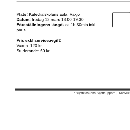
Plats:
Katedralskolans aula, Växjö
Datum:
fredag 13 mars 18:00-19:30
Föreställningens längd:
ca 1h 30min inkl
paus
Pris exkl serviceavgift:
Vuxen: 120 kr
Studerande: 60 kr
* Biljettkioskens Biljettsupport
|
Köpvillk