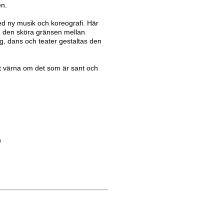
en.
med ny musik och koreografi. Här
m den sköra gränsen mellan
, dans och teater gestaltas den
t värna om det som är sant och
n