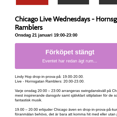
Chicago Live Wednesdays - Horns
Ramblers
Onsdag 21 januari 19:00-23:00
Förköpet stängt
Eventet har redan ägt rum...
Lindy Hop drop-in-prova-på: 19.00-20.00.
Live - Hornsgatan Ramblers: 20.00-23.00.‍
Varje onsdag 20:00 – 23:00 arrangeras swingdanskväll på Chi
mest inspirerande dansgolv samt självklart sittplatser för de so
fantastisk musik.
19.00 – 20.00 erbjuder Chicago även en drop-in-prova-på-kurs
föranmälan behövs, det är bara att komma hit med eller utan p