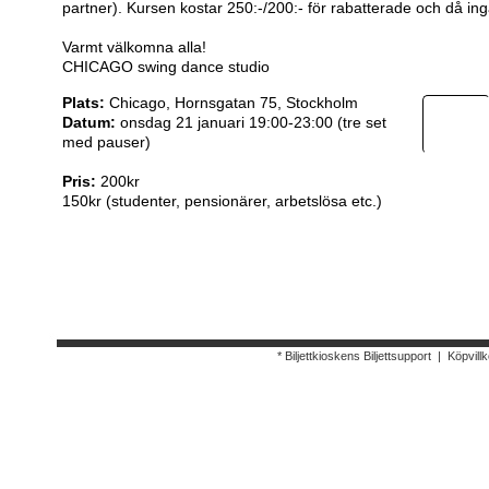
partner). Kursen kostar 250:-/200:- för rabatterade och då in
Varmt välkomna alla!
CHICAGO swing dance studio
Plats:
Chicago, Hornsgatan 75, Stockholm
Datum:
onsdag 21 januari 19:00-23:00 (tre set
med pauser)
Pris:
200kr
150kr (studenter, pensionärer, arbetslösa etc.)
* Biljettkioskens Biljettsupport
|
Köpvillk