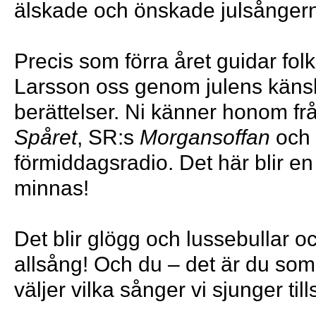
älskade och önskade julsånger
Precis som förra året guidar fo
Larsson oss genom julens käns
berättelser. Ni känner honom f
Spåret
, SR:s
Morgansoffan
och 
förmiddagsradio. Det här blir en 
minnas!
Det blir glögg och lussebullar 
allsång! Och du – det är du so
väljer vilka sånger vi sjunger ti