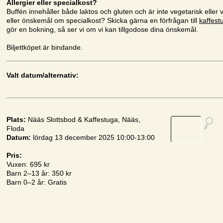
Allergier eller specialkost?
Buffén innehåller både laktos och gluten och är inte vegetarisk eller 
eller önskemål om specialkost? Skicka gärna en förfrågan till
kaffes
gör en bokning, så ser vi om vi kan tillgodose dina önskemål.
Biljettköpet är bindande.
Valt datum/alternativ:
Plats:
Nääs Slottsbod & Kaffestuga, Nääs,
Floda
Datum:
lördag 13 december 2025 10:00-13:00
Pris:
Vuxen: 695 kr
Barn 2–13 år: 350 kr
Barn 0–2 år: Gratis