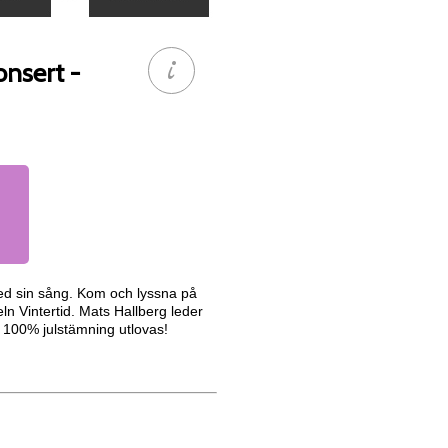
nsert -
ed sin sång. Kom och lyssna på
ln Vintertid. Mats Hallberg leder
100% julstämning utlovas!