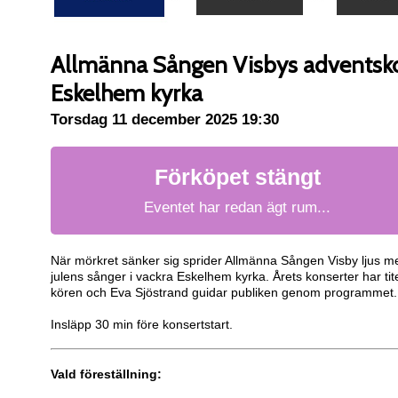
Allmänna Sången Visbys adventsko
Eskelhem kyrka
Torsdag 11 december 2025 19:30
Förköpet stängt
Eventet har redan ägt rum...
När mörkret sänker sig sprider Allmänna Sången Visby ljus m
julens sånger i vackra Eskelhem kyrka. Årets konserter har tite
kören och Eva Sjöstrand guidar publiken genom programmet. 
Insläpp 30 min före konsertstart.
Vald föreställning: