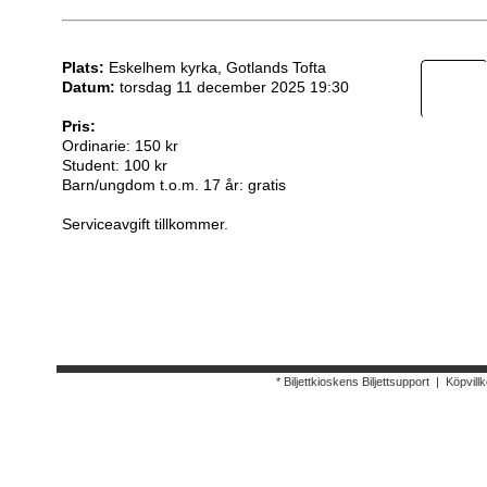
Plats:
Eskelhem kyrka, Gotlands Tofta
Datum:
torsdag 11 december 2025 19:30
Pris:
Ordinarie: 150 kr
Student: 100 kr
Barn/ungdom t.o.m. 17 år: gratis
Serviceavgift tillkommer.
* Biljettkioskens Biljettsupport
|
Köpvillk