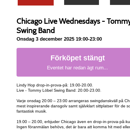
Chicago Live Wednesdays - Tommy
Swing Band
Onsdag 3 december 2025 19:00-23:00
Förköpet stängt
Eventet har redan ägt rum...
Lindy Hop drop-in-prova-på: 19.00-20.00.
Live - Tommy Löbel Swing Band: 20.00-23.00.‍
Varje onsdag 20:00 – 23:00 arrangeras swingdanskväll på Chi
mest inspirerande dansgolv samt självklart sittplatser för de so
fantastisk musik.
19.00 – 20.00, erbjuder Chicago även en drop-in-prova-på-kur
Ingen föranmälan behövs, det är bara att komma hit med elle