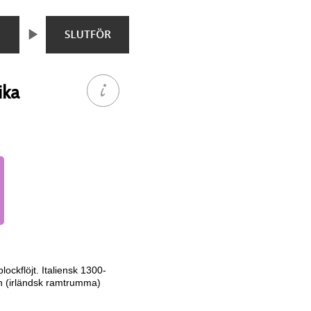
ika
ockflöjt. Italiensk 1300-
n (irländsk ramtrumma)