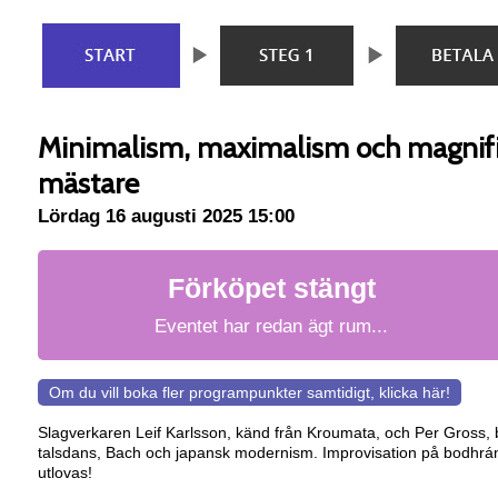
Minimalism, maximalism och magnif
mästare
Lördag 16 augusti 2025 15:00
Förköpet stängt
Eventet har redan ägt rum...
Om du vill boka fler programpunkter samtidigt, klicka här!
Slagverkaren Leif Karlsson, känd från Kroumata, och Per Gross, bl
talsdans, Bach och japansk modernism. Improvisation på bodhrá
utlovas!