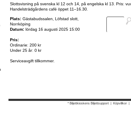
Slottsvisning på svenska kl 12 och 14, på engelska kl 13. Pris: vu
Handelsträdgårdens café öppet 11–16.30.
Plats:
Gästabudssalen, Löfstad slott,
Norrköping
s
Datum:
lördag 16 augusti 2025 15:00
Pris:
Ordinarie: 200 kr
Under 25 år: 0 kr
Serviceavgift tillkommer.
h
* Biljettkioskens Biljettsupport
|
Köpvillkor