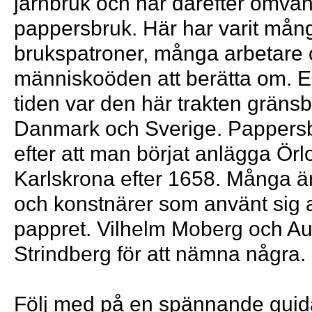
järnbruk och har därefter omvandl
pappersbruk. Här har varit mån
brukspatroner, många arbetare
människoöden att berätta om. E
tiden var den här trakten gräns
Danmark och Sverige. Pappersbr
efter att man börjat anlägga Ör
Karlskrona efter 1658. Många är
och konstnärer som använt sig 
pappret. Vilhelm Moberg och A
Strindberg för att nämna några.
Följ med på en spännande guida