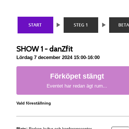
SHOW 1 - danZfit
Lördag 7 december 2024 15:00-16:00
Förköpet stängt
Eventet har redan ägt rum...
Vald föreställning
Plats:
Parken-kultur och konferenscenter,