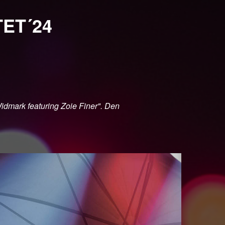
ET´24
idmark featuring Zoie Finer". Den