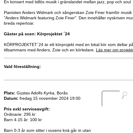
En konsert med tidlös musik i gränslandet mellan jazz, pop och soul
Pianisten Anders Widmark och sångerskan Zoie Finer framför musik 
"Anders Widmark featuring Zoie Finer". Den innehåller nyskriven mus
breda repertoar.
Gäster på scen: Körprojektet ´24
KÖRPROJEKTET`24 är ett körprojekt med en lokal kör som deltar på 
tillsammans med Anders, Zoie och en körledare.
Läs mer om projekt
Vald föreställning:
Plats:
Gustav Adolfs Kyrka, Borås
Datum:
fredag 15 november 2024 19:00
Pris exkl serviceavgift:
Ordinarie: 295 kr
Barn 4-15 år: 100 kr
Barn 0-3 år som sitter i vuxens knä går in utan