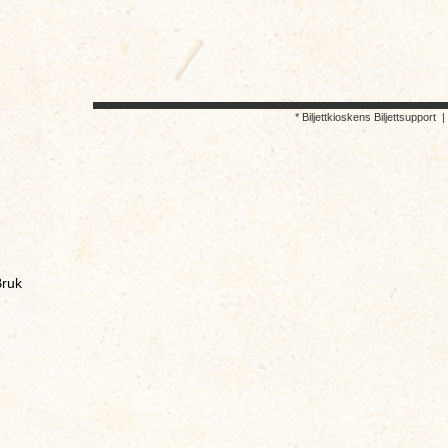
* Biljettkioskens Biljettsupport
ruk