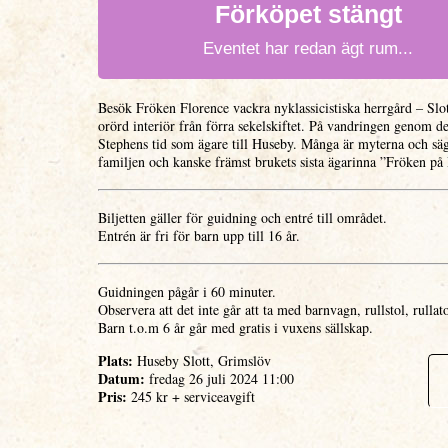
Förköpet stängt
Eventet har redan ägt rum...
Besök Fröken Florence vackra nyklassicistiska herrgård – Slot
orörd interiör från förra sekelskiftet. På vandringen genom 
Stephens tid som ägare till Huseby. Många är myterna och s
familjen och kanske främst brukets sista ägarinna ”Fröken p
Biljetten gäller för guidning och entré till området.
Entrén är fri för barn upp till 16 år.
Guidningen pågår i 60 minuter.
Observera att det inte går att ta med barnvagn, rullstol, rullato
Barn t.o.m 6 år går med gratis i vuxens sällskap.
Plats:
Huseby Slott, Grimslöv
Datum:
fredag 26 juli 2024 11:00
Pris:
245 kr + serviceavgift