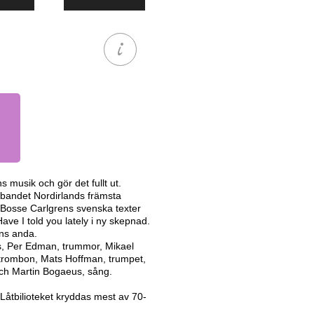
musik och gör det fullt ut.
r bandet Nordirlands främsta
h Bosse Carlgrens svenska texter
ve I told you lately i ny skepnad.
ans anda.
as, Per Edman, trummor, Mikael
trombon, Mats Hoffman, trumpet,
och Martin Bogaeus, sång.
 Låtbilioteket kryddas mest av 70-