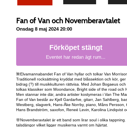
Fan of Van och Novemberavtalet
Onsdag 8 maj 2024 20:00
Förköpet stängt
Eventet har redan ägt rum...
🌺Elvamannabandet Fan of Van hyllar och tolkar Van Morrisons 
Traditionell rocksättning kryddat med blåssektion och kör, ge
bidrag (?) till musikkulturen rättvisa. Med Johan Bogaeus oc
tolkas klassiker som Moondance, Bright side of the road och Ha
Men stannar inte där, andra artister kostymeras i Van The M
Fan of Van består av Kjell Gardarfve, gitarr, Jan Sahlberg, b
Westberg, slagverk, Hans-Åke Norrby, piano, Måns Persson, 
Hans Brandström, saxofon, Reneé Levin, Karolina Lindqvist 
🌸Novemberavtalet är ett band som lirar soul i olika tappning.
talsdängor vilket ligger musikerna varmt om hjärtat.