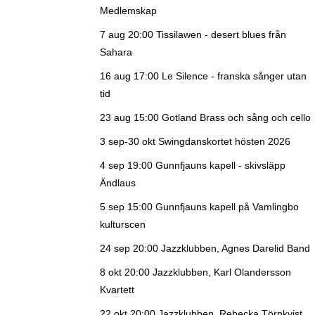
Medlemskap
7 aug 20:00
Tissilawen - desert blues från
Sahara
16 aug 17:00
Le Silence - franska sånger utan
tid
23 aug 15:00
Gotland Brass och sång och cello
3 sep-30 okt
Swingdanskortet hösten 2026
4 sep 19:00
Gunnfjauns kapell - skivsläpp
Ändlaus
5 sep 15:00
Gunnfjauns kapell på Vamlingbo
kulturscen
24 sep 20:00
Jazzklubben, Agnes Darelid Band
8 okt 20:00
Jazzklubben, Karl Olandersson
Kvartett
22 okt 20:00
Jazzklubben, Rebecka Törnkvist