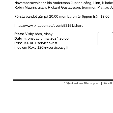
Novemberavtalet är Ida Andersson Jupiter, sång, Linn, Klintbe
Robin Maurin, gitarr, Rickard Gustavsson, trummor, Mattias Ju
Första bandet går på 20.00 men baren är öppen från 19.00
https://www.tk-appen.se/event/53151/share
Plats:
Visby börs, Visby
Datum:
onsdag 8 maj 2024 20:00
Pris:
150 kr + serviceavgift
medlem Roxy 120kr+serviceavgift
* Biljettkioskens Biljettsupport
|
Köpvillk