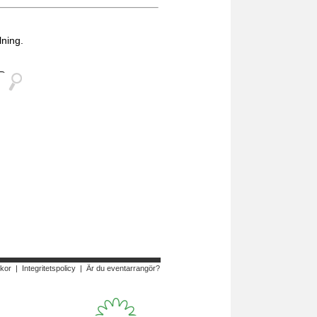
lning.
lkor
|
Integritetspolicy
|
Är du eventarrangör?