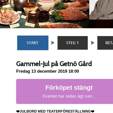
Gammel-Jul på Getnö Gård
Fredag 13 december 2019 18:00
Förköpet stängt
Eventet har redan ägt rum...
❤️JULBORD MED TEATERFÖRESTÄLLNING❤️