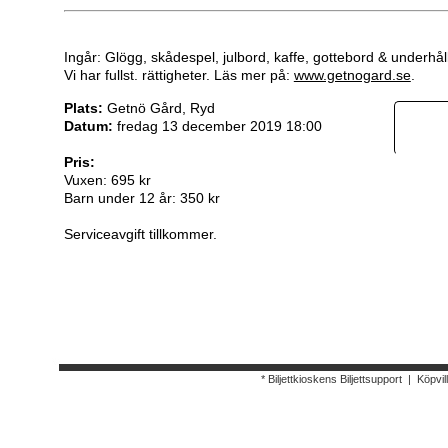
Ingår: Glögg, skådespel, julbord, kaffe, gottebord & underhål
Vi har fullst. rättigheter. Läs mer på:
www.getnogard.se
.
Plats:
Getnö Gård, Ryd
Datum:
fredag 13 december 2019 18:00
Pris:
Vuxen: 695 kr
Barn under 12 år: 350 kr
Serviceavgift tillkommer.
* Biljettkioskens Biljettsupport
|
Köpvil