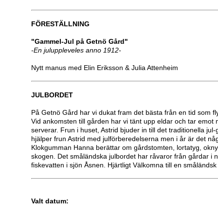
FÖRESTÄLLNING
"Gammel-Jul på Getnö Gård"
-En juluppleveles anno 1912-
Nytt manus med Elin Eriksson & Julia Attenheim
JULBORDET
På Getnö Gård har vi dukat fram det bästa från en tid som fly
Vid ankomsten till gården har vi tänt upp eldar och tar emo
serverar. Frun i huset, Astrid bjuder in till det traditionella j
hjälper frun Astrid med julförberedelserna men i år är det någ
Klokgumman Hanna berättar om gårdstomten, lortatyg, oknytt
skogen. Det småländska julbordet har råvaror från gårdar i 
fiskevatten i sjön Åsnen. Hjärtligt Välkomna till en småländsk
Valt datum: