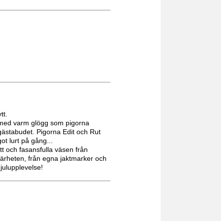
tt.
t med varm glögg som pigorna
ul-gästabudet. Pigorna Edit och Rut
ot lurt på gång...
 och fasansfulla väsen från
närheten, från egna jaktmarker och
 julupplevelse!