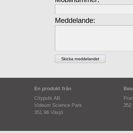
Meddelande:
En produkt från
Bes
Citypuls AB
Fra
Videum Science Park
352 
351 96 Växjö