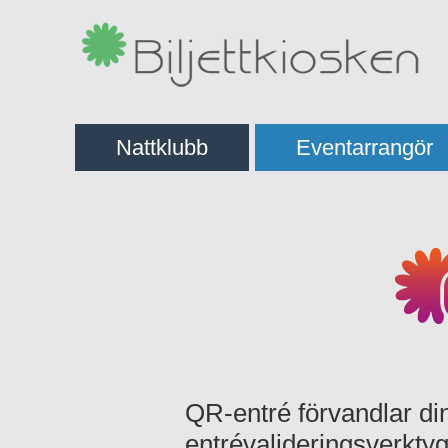
Nattklubb
Eventarrangör
QR-entré förvandlar din 
entrévalideringsverktyg