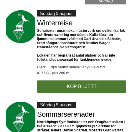
Söndag
Söndag 9 augusti
Winterreise
Schuberts romantiska mästerverk om sviken kärlek
och livets vandring mot döden. Kalla kårar en
ljummen sommarkväll med Carl Unander-Scharin,
firad sångare/tonsättare och Mattias Wager,
framstående pianist/organist.
Lokalen har begränsat antal platser och är inte
fullständigt anpassad för funktionsvarierade.
Plats:
Nya Slottet Bjärka-Säby i Sturefors
Kl 17:00, pris 200 kr
KÖP BILJETT
Söndag 9 augusti
Sommarserenader
Norrköpings Symfoniorkester och Östgötamusiken i
två älskade klassiker: Tjajkovskijs Serenad för
stråkar, ledare Danial Shariati. Mozarts Gran Partita