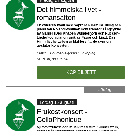
Fredag 14 augusti
Det himmelska livet -
romansafton
En exklusiv kväll med sopranen Camilla Tilling och
pianisten Roland Pöntinen som framför sångcykler
av Mahler (Des Knaben Wunderhorn och Rückert-
Lieder) och pianomusik av Fauré och Liszt. Das
Himmlische Leben ur Mahlers fjärde symfoni
avslutar konserten.
Plats:
Equmeniakyrkan i Linköping
Kl 19:00, pris 350 kr
KÖP BILJETT
Lördag
Lördag 15 augusti
Frukostkonsert -
CelloPhonique
Njut av frukost och musik med Mimi Sunnerstam,