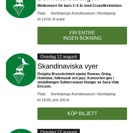
Minikonsert för barn 3–5 år med Crusellkvintetten.
Plats:
Norrköpings Konstmuseum i Norrköping
Kl 14:00, fri entré
FRI ENTRÉ
INGEN BOKNING
Onsdag 12 augusti
Skandinaviska vyer
Östgöta Brasskvintett spelar Roman, Grieg,
Holmboe, folkmusik och jazz. Konserten ges i
utställningen Subterranean Hunger av Sara-Vide
Ericson.
Plats:
Norrköpings Konstmuseum i Norrköping
Kl 18:00, pris 200 kr
KÖP BILJETT
Onsdag 12 augusti