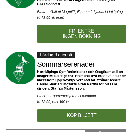
Ekström, textil. Vernissagemusik med Östgöta
Brasskvintett.
Plats:
Galleri Magnifik, Equmeniakyrkan i Linköping
Kl 13:00, fri entré
FRI ENTRÉ
INGEN BOKNING
Lördag 8 augusti
Sommarserenader
Norrköpings Symfoniorkester och Östgötamusiken
inviger Musikdagarna. En musikfest med två älskade
klassiker: Tjajkovskijs Serenad för stråkar, ledare
Danial Shariati. Mozarts Gran Partita för blåsare,
dirigent Staffan Mårtensson.
Plats:
Equmeniakyrkan i Linköping
Kl 18:00, pris 300 kr
KÖP BILJETT