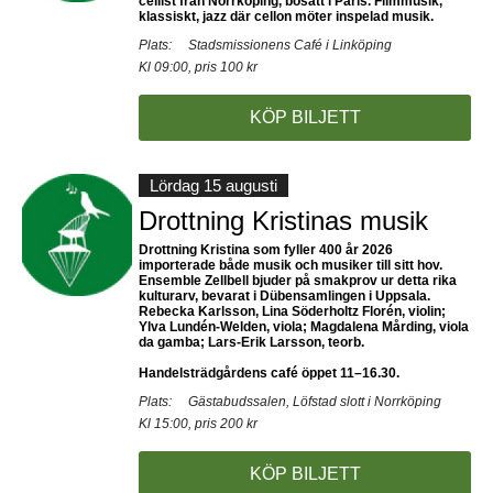
cellist från Norrköping, bosatt i Paris. Filmmusik,
klassiskt, jazz där cellon möter inspelad musik.
Plats:
Stadsmissionens Café i Linköping
Kl 09:00, pris 100 kr
KÖP BILJETT
Lördag 15 augusti
Drottning Kristinas musik
Drottning Kristina som fyller 400 år 2026
importerade både musik och musiker till sitt hov.
Ensemble Zellbell bjuder på smakprov ur detta rika
kulturarv, bevarat i Dübensamlingen i Uppsala.
Rebecka Karlsson, Lina Söderholtz Florén, violin;
Ylva Lundén-Welden, viola; Magdalena Mårding, viola
da gamba; Lars-Erik Larsson, teorb.
Handelsträdgårdens café öppet 11–16.30.
Plats:
Gästabudssalen, Löfstad slott i Norrköping
Kl 15:00, pris 200 kr
KÖP BILJETT