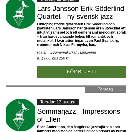
Lars Jansson Erik Söderlind
Quartet - ny svensk jazz
Linköpingsfödde gitarristen Erik Söderlind och
pianisten Lars Jansson har genom åren utvecklat ett
intuitivt samspel och ett gemensamt melodiskt språk
– från hårdsvängande bebop till romantik och
melankoli. I kvartetten ingår även Paul Svanberg,
trummor och Niklas Fernqvist, bas.
Plats:
Equmeniakyrkan i Linköping
Kl 19:00, pris 250 kr
KÖP BILJETT
Torsdag
Torsdag 13 augusti
Sommarjazz - Impressions
of Ellen
Ellen Andersson, den östgötska jazzstjärnan som
jämförts med Monica Zetterlund och prisats av publik