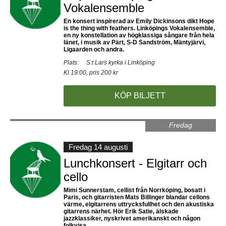
Vokalensemble
En konsert inspirerad av Emily Dickinsons dikt Hope
is the thing with feathers. Linköpings Vokalensemble,
en ny konstellation av högklassiga sångare från hela
länet, i musik av Pärt, S-D Sandström, Mäntyjärvi,
Ligaarden och andra.
Plats:
S:t Lars kyrka i Linköping
Kl 19:00, pris 200 kr
KÖP BILJETT
Fredag
Fredag 14 augusti
Lunchkonsert - Elgitarr och
cello
Mimi Sunnerstam, cellist från Norrköping, bosatt i
Paris, och gitarristen Mats Billinger blandar cellons
värme, elgitarrens uttrycksfullhet och den akustiska
gitarrens närhet. Hör Erik Satie, älskade
jazzklassiker, nyskrivet amerikanskt och någon
folkvisa.