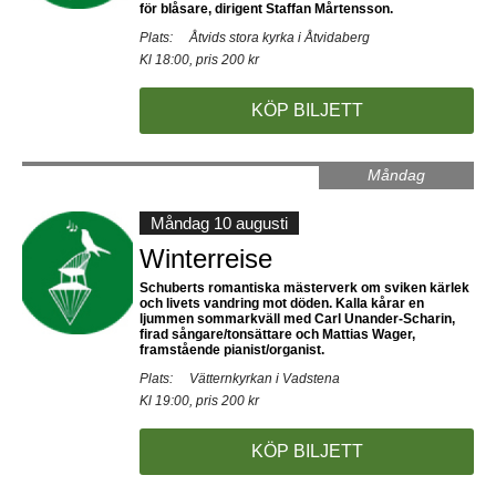
för blåsare, dirigent Staffan Mårtensson.
Plats:
Åtvids stora kyrka i Åtvidaberg
Kl 18:00, pris 200 kr
KÖP BILJETT
Måndag
Måndag 10 augusti
Winterreise
Schuberts romantiska mästerverk om sviken kärlek
och livets vandring mot döden. Kalla kårar en
ljummen sommarkväll med Carl Unander-Scharin,
firad sångare/tonsättare och Mattias Wager,
framstående pianist/organist.
Plats:
Vätternkyrkan i Vadstena
Kl 19:00, pris 200 kr
KÖP BILJETT