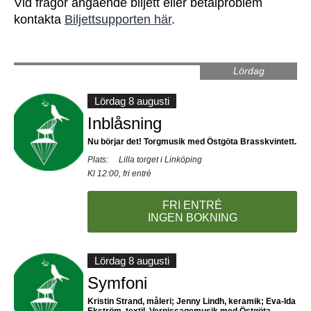
Vid frågor angående biljett eller betalproblem
kontakta
Biljettsupporten här
.
Lördag
Lördag 8 augusti
Inblåsning
Nu börjar det! Torgmusik med Östgöta Brasskvintett.
Plats:
Lilla torget i Linköping
Kl 12:00, fri entré
FRI ENTRÉ
INGEN BOKNING
Lördag 8 augusti
Symfoni
Kristin Strand, måleri; Jenny Lindh, keramik; Eva-Ida