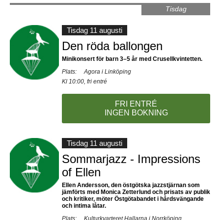
Tisdag
Tisdag 11 augusti
Den röda ballongen
Minikonsert för barn 3–5 år med Crusellkvintetten.
Plats:
Agora i Linköping
Kl 10:00, fri entré
FRI ENTRÉ
INGEN BOKNING
Tisdag 11 augusti
Sommarjazz - Impressions
of Ellen
Ellen Andersson, den östgötska jazzstjärnan som
jämförts med Monica Zetterlund och prisats av publik
och kritiker, möter Östgötabandet i hårdsvängande
och intima låtar.
Plats:
Kulturkvarteret Hallarna i Norrköping