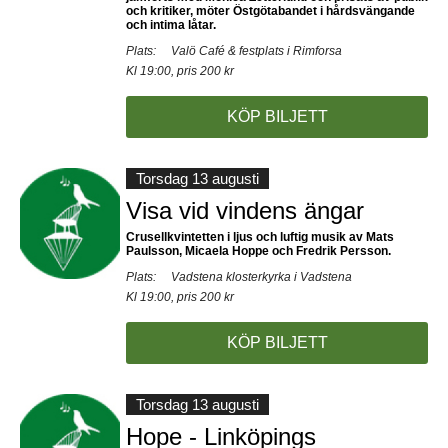
och kritiker, möter Östgötabandet i hårdsvängande
och intima låtar.
Plats:
Valö Café & festplats i Rimforsa
Kl 19:00, pris 200 kr
KÖP BILJETT
Torsdag 13 augusti
Visa vid vindens ängar
Crusellkvintetten i ljus och luftig musik av Mats
Paulsson, Micaela Hoppe och Fredrik Persson.
Plats:
Vadstena klosterkyrka i Vadstena
Kl 19:00, pris 200 kr
KÖP BILJETT
Torsdag 13 augusti
Hope - Linköpings