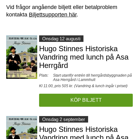
Vid frågor angående biljett eller betalproblem
kontakta
Biljettsupporten här
.
Onsdag 12 augusti
Hugo Stinnes Historiska
Vandring med lunch på Asa
Herrgård
Plats:
Start utanför entrén till herrgårdsbyggnaden på
Asa Herrgård i Lammhult
Kl 11:00, pris 505 kr. (Vandring & lunch ingår i priset)
KÖP BILJETT
Onsdag 2 september
Hugo Stinnes Historiska
Vandring med lunch på Asa