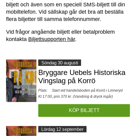
biljett och även som en speciell SMS-biljett till din
mobiltelefon. Vid sällskap går det bra att beställa
flera biljetter till samma telefonnummer.
Vid frågor angående biljett eller betalproblem
kontakta
Biljettsupporten här
.
Söndag 30 augusti
Bryggare Uebels Historiska
Vingslag på Korrö
Plats:
Start vid handelsboden på Korrö i Linneryd
Kl 17:00, pris 370 kr. (Vandring & dryck ingår)
KÖP BILJETT
Lördag 12 september