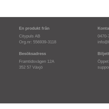
En produkt från
Konta
Citypuls AB
0470-
Org.nr: 556939-3118
info@b
Besöksadress
Biljet
Framtidsvägen 12A
Öppet
352 57 Växjö
suppor