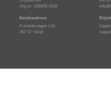
Citypuls AB
0470-
Org.nr: 556939-3118
info@b
Besöksadress
Biljet
Framtidsvägen 12A
Öppet
352 57 Växjö
suppor