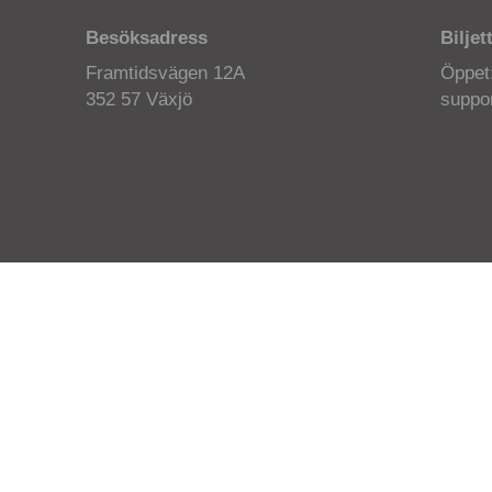
Besöksadress
Biljet
Framtidsvägen 12A
Öppet
352 57 Växjö
suppor