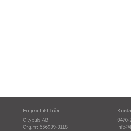
En produkt från
Konta
Citypuls AB
0470-
Org.nr: 556939-3118
info@b